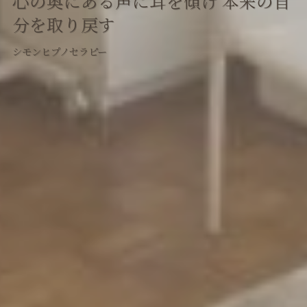
心の奥にある声に耳を傾け 本来の自
分を取り戻す
シモンヒプノセラピー