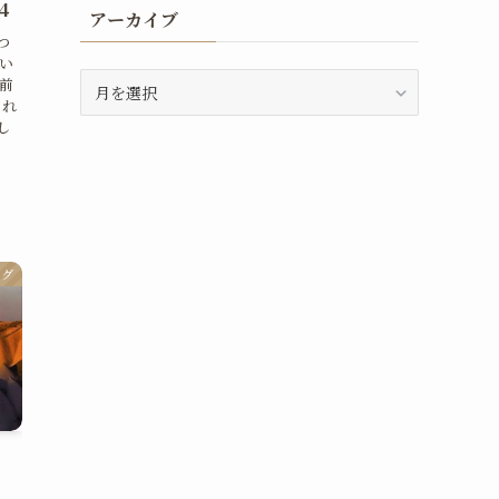
4
アーカイブ
つ
い
ア
前
ー
これ
し
カ
イ
ブ
ログ