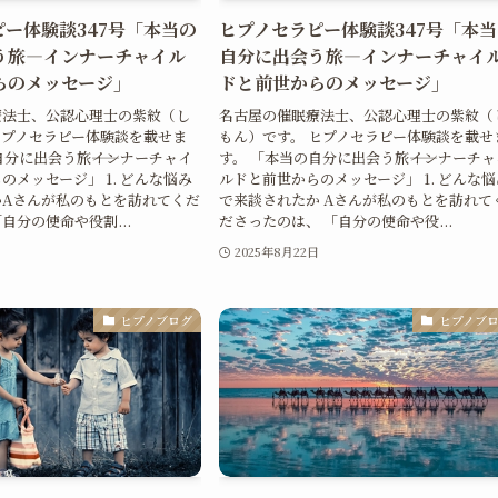
ー体験談347号「本当の
ヒプノセラピー体験談347号「本
う旅―インナーチャイル
自分に出会う旅―インナーチャイ
らのメッセージ」
ドと前世からのメッセージ」
療法士、公認心理士の紫紋（し
名古屋の催眠療法士、公認心理士の紫紋（
ヒプノセラピー体験談を載せま
もん）です。 ヒプノセラピー体験談を載せ
自分に出会う旅――インナーチャイ
す。 「本当の自分に出会う旅――インナーチャ
のメッセージ」 1. どんな悩み
ルドと前世からのメッセージ」 1. どんな悩
かAさんが私のもとを訪れてくだ
で来談されたか Aさんが私のもとを訪れて
自分の使命や役割...
ださったのは、 「自分の使命や役...
日
2025年8月22日
ヒプノブログ
ヒプノブ