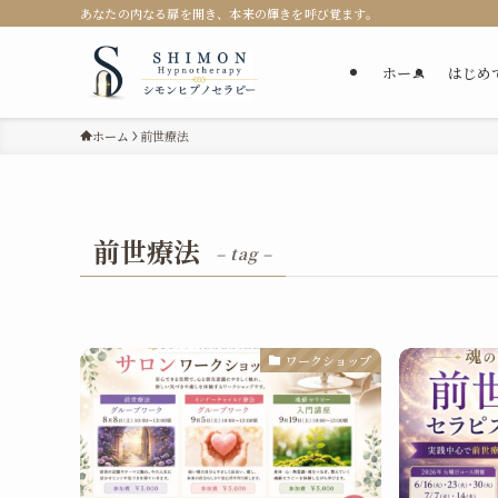
あなたの内なる扉を開き、本来の輝きを呼び覚ます。
ホーム
はじめ
ホーム
前世療法
前世療法
– tag –
ワークショップ