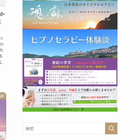
世か
生
つ
の
大
る
し
験談