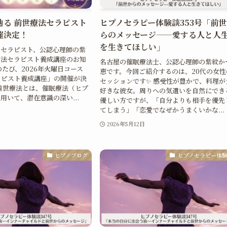
辿る 前世療法セラピスト
ヒプノセラピー体験談353号「前
催決定！
らのメッセージ——愛する人と人
を生きてほしい」
ノセラピスト、公認心理師の紫
療法セラピスト養成講座のお知
名古屋の催眠療法士、公認心理師の紫紋か
のたび、2026年火曜日コース
恵です。今回ご紹介するのは、20代の女性
ラピスト養成講座」の開催が決
セッションです✨ 感受性が豊かで、料理が
前世療法とは、催眠療法（ヒプ
好きな彼女。周りへの気遣いを自然にでき
用いて、潜在意識の深い...
優しい方ですが、「自分よりも相手を優先
てしまう」「恋愛でなぜかうまくいかな...
日
2026年5月12日
ヒプノブログ
ヒプノセラピー体