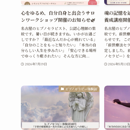
心をゆるめ、自分自身と出会うサロ
魂の記憶を
ンワークショップ開催のお知らせ🌿
養成講座開
名古屋のヒプノセラピスト、公認心理師の紫
名古屋のヒプ
紋です。暑い日が続きますね。いかがお過ご
紋です。前世
しですか？ 「最近なんだか心が疲れている」
らせです。 こ
「自分のことをもっと知りたい」「本当の自
「前世療法セ
分らしい人生を歩みたい」「安心できる場所
定しました。 
でゆっくり癒されたい」 そんな方に向...
ノセラピー）を
2026年7月19日
2026年5月13
ヒプノセラピー体験談