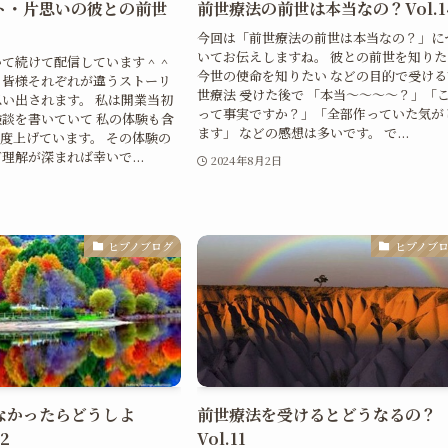
ト・片思いの彼との前世
前世療法の前世は本当なの？Vol.1
今回は「前世療法の前世は本当なの？」に
いてお伝えしますね。 彼との前世を知りた
いて続けて配信しています＾＾
今世の使命を知りたい などの目的で受ける
、皆様それぞれが違うストーリ
世療法 受けた後で 「本当〜〜〜〜？」「
い出されます。 私は開業当初
って事実ですか？」「全部作っていた気が
談を書いていて 私の体験も含
ます」 などの感想は多いです。 で...
程度上げています。 その体験の
理解が深まれば幸いで...
2024年8月2日
ヒプノブログ
ヒプノブ
なかったらどうしよ
前世療法を受けるとどうなるの？
2
Vol.11