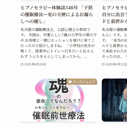
ヒプノセラピー体験談348号 「子供
ヒプノセラピ
の催眠療法ー光の天使によるお漏ら
自分に出会
しへの癒し」
ドと前世か
名古屋の催眠療法士、公認心理士の紫紋で
名古屋の催眠
す。 今回は、可愛らしい7歳の小学生の男の子
もん）です。
が お母様と一緒にセッションを受けに来てく
す。 「本当の
だったので紹介しますね。 「小学校の先生が
ルドと前世から
怖くて、授業中にトイレへ行きたいと伝えら
で来談された
れず うんちをもらしてしまってから、...
さったのは、「
2025年8月28日
2025年8月22
ワークショップ