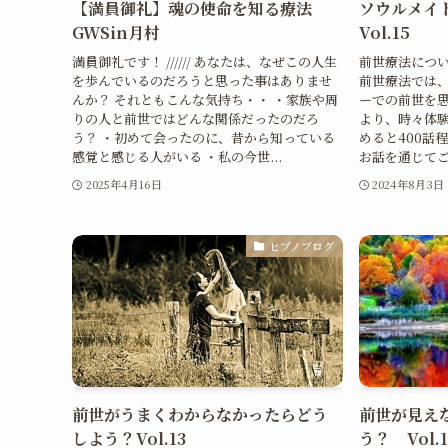
【満員御礼】魂の使命を知る療法
ソウルメイ
GWSin月村
Vol.15
満員御礼です！ ////// あなたは、なぜこの人生
前世療法につ
を歩んでいるのだろうと思った事はありませ
前世療法では
んか？ それともこんな気持ち・・ ・家族や周
ーでの前世を思
りの人と前世ではどんな関係だったのだろ
より、時々体験
う？ ・初めて会ったのに、昔から知っている
めると400話
感覚と感じる人がいる ・私の今世...
お話を通じてご
2025年4月16日
2024年8月3日
ヒプノブログ
前世がうまくわからなかったらどう
前世が見え
しよう？Vol.13
う？ Vol.1