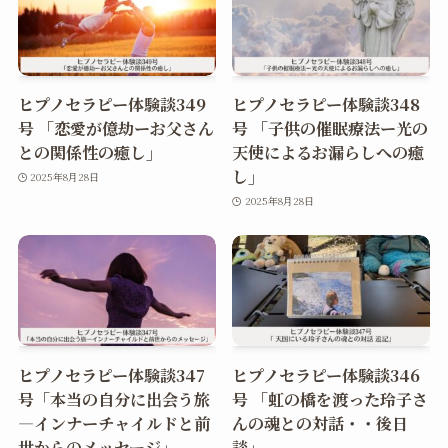
ヒプノセラピー体験談349
ヒプノセラピー体験談348
号 「恋愛が億劫ーお父さん
号 「子供の催眠療法ー光の
との関係性の癒し」
天使によるお漏らしへの癒
し」
2025年8月28日
2025年8月28日
ヒプノセラピー体験談347
ヒプノセラピー体験談346
号「本当の自分に出会う旅
号 「虹の橋を渡った玲子さ
―インナーチャイルドと前
んの魂との対話・・後日
世からのメッセージ」
談」