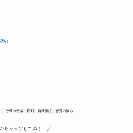
体験」
ト
今世の使命・役割
前世療法
恋愛の悩み
たらシェアしてね！