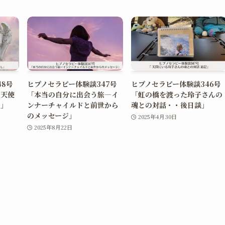
48号
ヒプノセラピー体験談347号
ヒプノセラピー体験談346号
の天使
「本当の自分に出会う旅―イ
「虹の橋を渡った玲子さんの
し」
ンナーチャイルドと前世から
魂との対話・・後日談」
のメッセージ」
2025年4月30日
2025年8月22日