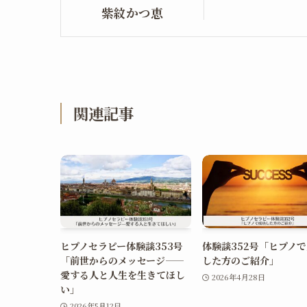
紫紋かつ恵
関連記事
ヒプノセラピー体験談353号
体験談352号「ヒプノ
「前世からのメッセージ——
した方のご紹介」
愛する人と人生を生きてほし
2026年4月28日
い」
2026年5月12日