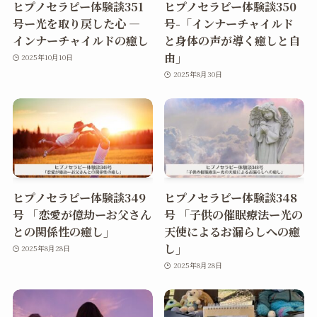
ヒプノセラピー体験談351
ヒプノセラピー体験談350
号ー光を取り戻した心 ―
号-「インナーチャイルド
インナーチャイルドの癒し
と身体の声が導く癒しと自
由」
2025年10月10日
2025年8月30日
ヒプノセラピー体験談349
ヒプノセラピー体験談348
号 「恋愛が億劫ーお父さん
号 「子供の催眠療法ー光の
との関係性の癒し」
天使によるお漏らしへの癒
し」
2025年8月28日
2025年8月28日