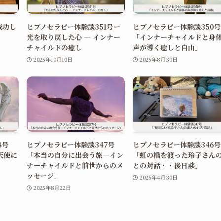
成功し
ヒプノセラピー体験談351号ー
ヒプノセラピー体験談350号
光を取り戻した心 ― インナー
「インナーチャイルドと身
チャイルドの癒し
声が導く癒しと自由」
2025年10月10日
2025年8月30日
8号
ヒプノセラピー体験談347号
ヒプノセラピー体験談346号
天使に
「本当の自分に出会う旅―イン
「虹の橋を渡った玲子さん
ナーチャイルドと前世からのメ
との対話・・後日談」
ッセージ」
2025年4月30日
2025年8月22日