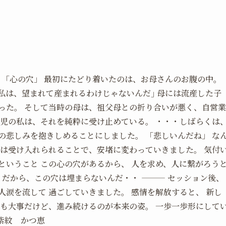
３「心の穴」
最初にたどり着いたのは、お母さんのお腹の中。
私は、望まれて産まれるわけじゃないんだ｣ 母には流産した子
った。 そして当時の母は、祖父母との折り合いが悪く、自営業
胎児の私は、それを純粋に受け止めている。 ・・・しばらくは
の悲しみを抱きしめることにしました。 「悲しいんだね」 な
みは受け入れられることで、安堵に変わっていきました。 気付
ということ この心の穴があるから、 人を求め、人に繋がろう
 だから、この穴は埋まらないんだ・・ ——— セッション後、
人涙を流して 過ごしていきました。 感情を解放すると、 新し
事も大事だけど、進み続けるのが本来の姿。 一歩一歩形にして
 紫紋 かつ恵