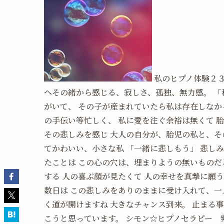
私のヒプノ体験２
へその緒から感じる、寂しさ、孤独、無力感。 「
がいて、 その子が産まれていたら私は存在しなか
の手伝い等忙しく、 私に愛を注ぐ余裕は無くて 
その悲しみを感じ 大人の自分が、胎児の私と、そ
てかわいい、小さな私 「一緒に悲しもう」 悲し
たことは この心の穴は、埋まりようの無いものだ
する 人の喜ぶ顔が見たくて 人の幸せを真摯に願う
数日は この悲しみをありのままに受け入れて、一
く道が開けますね 大きなチャンス到来。 止まる
こうと思っています。 シモン☆ヒプノセラピー