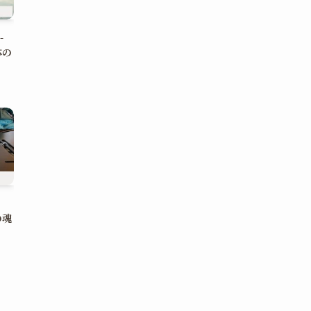
-
体の
の魂