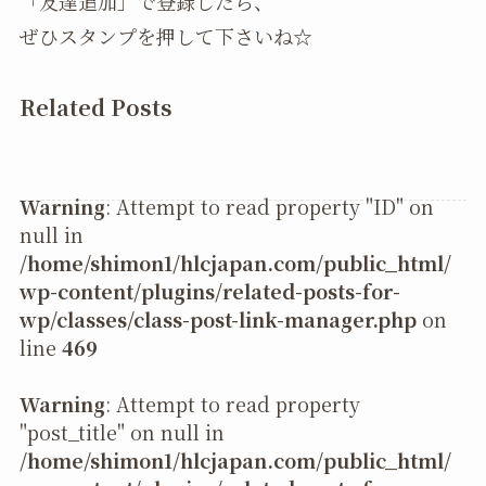
「友達追加」で登録したら、
ぜひスタンプを押して下さいね☆
Related Posts
Warning
: Attempt to read property "ID" on
null in
/home/shimon1/hlcjapan.com/public_html/
wp-content/plugins/related-posts-for-
wp/classes/class-post-link-manager.php
on
line
469
Warning
: Attempt to read property
"post_title" on null in
/home/shimon1/hlcjapan.com/public_html/