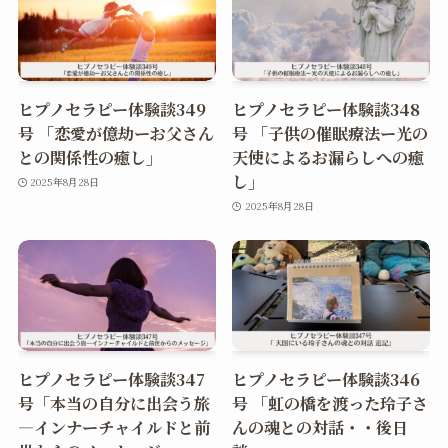
ヒプノセラピー体験談349
ヒプノセラピー体験談348
号 「恋愛が億劫ーお父さん
号 「子供の催眠療法ー光の
との関係性の癒し」
天使によるお漏らしへの癒
し」
2025年8月28日
2025年8月28日
ヒプノセラピー体験談347
ヒプノセラピー体験談346
号「本当の自分に出会う旅
号 「虹の橋を渡った玲子さ
―インナーチャイルドと前
んの魂との対話・・後日