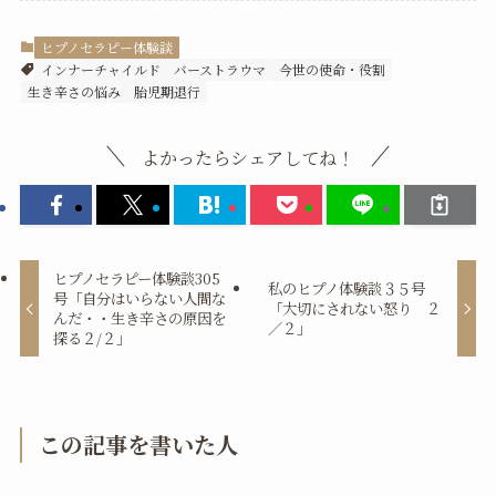
ヒプノセラピー体験談
インナーチャイルド
バーストラウマ
今世の使命・役割
生き辛さの悩み
胎児期退行
よかったらシェアしてね！
ヒプノセラピー体験談305
私のヒプノ体験談３５号
号「自分はいらない人間な
「大切にされない怒り ２
んだ・・生き辛さの原因を
／２」
探る２/２」
この記事を書いた人