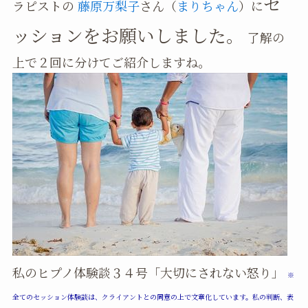
セ
ラピストの
藤原万梨子
さん（
まりちゃん
）に
ッションをお願いしました。
了解の
上で２回に分けてご紹介しますね。
私のヒプノ体験談３４号「大切にされない怒り」
※
全てのセッション体験談は、クライアントとの同意の上で文章化しています。私の判断、表