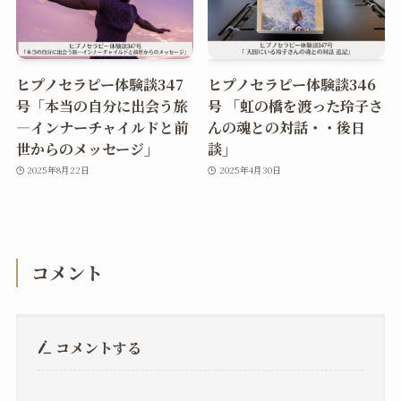
ヒプノセラピー体験談347
ヒプノセラピー体験談346
号「本当の自分に出会う旅
号 「虹の橋を渡った玲子さ
―インナーチャイルドと前
んの魂との対話・・後日
世からのメッセージ」
談」
2025年8月22日
2025年4月30日
コメント
コメントする