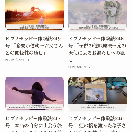
ヒプノセラピー体験談349
ヒプノセラピー体験談348
号 「恋愛が億劫ーお父さん
号 「子供の催眠療法ー光の
との関係性の癒し」
天使によるお漏らしへの癒
し」
2025年8月28日
2025年8月28日
ヒプノセラピー体験談347
ヒプノセラピー体験談346
号「本当の自分に出会う旅
号 「虹の橋を渡った玲子さ