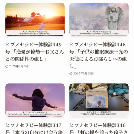
ヒプノセラピー体験談349
ヒプノセラピー体験談348
号 「恋愛が億劫ーお父さん
号 「子供の催眠療法ー光の
との関係性の癒し」
天使によるお漏らしへの癒
し」
2025年8月28日
2025年8月28日
ヒプノセラピー体験談347
ヒプノセラピー体験談346
号「本当の自分に出会う旅
号 「虹の橋を渡った玲子さ