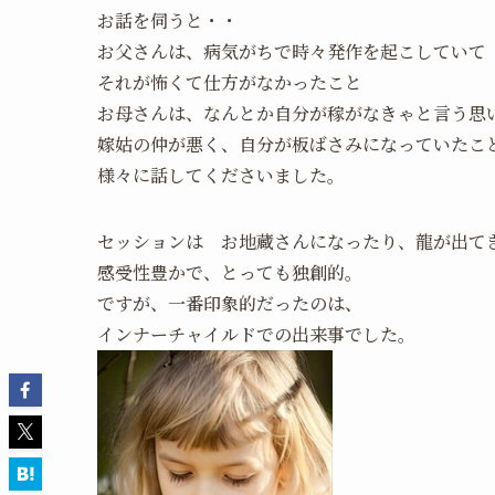
お話を伺うと・・
お父さんは、病気がちで時々発作を起こしていて
それが怖くて仕方がなかったこと
お母さんは、なんとか自分が稼がなきゃと言う思
嫁姑の仲が悪く、自分が板ばさみになっていたこ
様々に話してくださいました。
セッションは お地蔵さんになったり、龍が出て
感受性豊かで、とっても独創的。
ですが、一番印象的だったのは、
インナーチャイルドでの出来事でした。