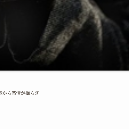
事から感情が揺らぎ