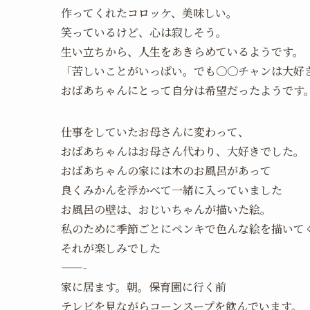
作ってくれたコロッケ、美味しい。
笑っているけど、心は寂しそう。
生い立ちから、人生をあきらめているようです。
「苦しいことがいっぱい。でも〇〇チャンは大好
おばあちゃんにとって自分は希望だったようです
仕事をしていたお母さんに変わって、
おばあちゃんはお母さん代わり、大好きでした。
おばあちゃんの家には木のお風呂があって
良くみかんを浮かべて一緒に入っていました
お風呂の壁は、おじいちゃんが描いた絵。
私のために季節ごとにペンキで色んな絵を描いて
それが楽しみでした
——-
家に居ます。朝。保育園に行く前
テレビを見ながらコーンスープを飲んでいます。