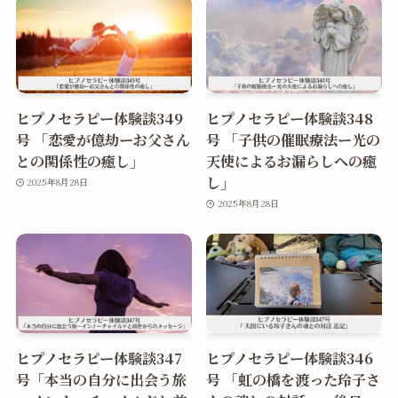
ヒプノセラピー体験談349
ヒプノセラピー体験談348
号 「恋愛が億劫ーお父さん
号 「子供の催眠療法ー光の
との関係性の癒し」
天使によるお漏らしへの癒
し」
2025年8月28日
2025年8月28日
ヒプノセラピー体験談347
ヒプノセラピー体験談346
号「本当の自分に出会う旅
号 「虹の橋を渡った玲子さ