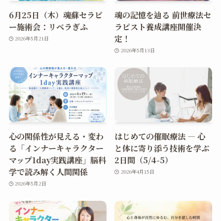
6月25日（木）魂蘇セラピ
魂の記憶を辿る 前世療法セ
ー施術会：リベラぎふ
ラピスト養成講座開催決
定！
2026年5月21日
2026年5月13日
心の関係性が見える・変わ
はじめての催眠療法 ― 心
る「インナーキャラクター
と体に寄り添う技術を学ぶ
マップ1day実践講座」脳科
2日間（5/4-5）
学で読み解く人間関係
2026年4月15日
2026年5月2日