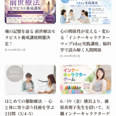
魂の記憶を辿る 前世療法セ
心の関係性が見える・変わ
ラピスト養成講座開催決
る「インナーキャラクター
定！
マップ1day実践講座」脳科
学で読み解く人間関係
2026年5月13日
2026年5月2日
はじめての催眠療法 ― 心
6／19（金）横浜より、藤
と体に寄り添う技術を学ぶ
原真理子先生を招いて、天
2日間（5/4-5）
職インナーキャラクターゲ