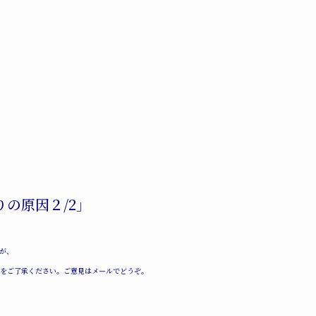
りの原因２/2」
が、
をご了承ください。ご意見はメールでどうぞ。