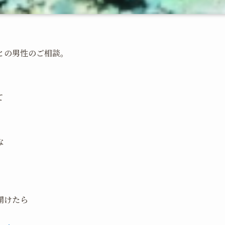
との男性のご相談。
て
な
開けたら