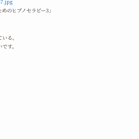
ためのヒプノセラピー3」
ている。
いです。
。