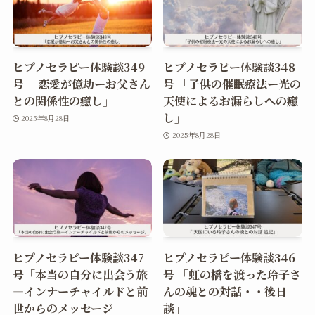
ヒプノセラピー体験談349
ヒプノセラピー体験談348
号 「恋愛が億劫ーお父さん
号 「子供の催眠療法ー光の
との関係性の癒し」
天使によるお漏らしへの癒
し」
2025年8月28日
2025年8月28日
ヒプノセラピー体験談347
ヒプノセラピー体験談346
号「本当の自分に出会う旅
号 「虹の橋を渡った玲子さ
―インナーチャイルドと前
んの魂との対話・・後日
世からのメッセージ」
談」