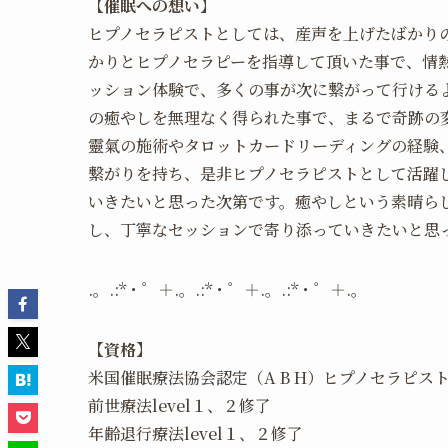
【催眠への想い】
ヒプノセラピストとしては、産声を上げたばかり
かりとヒプノセラピーを指導して頂いた事で、情
ッション体験で、多くの事が次に繋がって行ける
の癒やしを無理なく得られた事で、まるで奇跡の
靈氣の施術やタロットカードリーディングの経験
繋がりを持ち、是非ヒプノセラピストとして活躍
いきたいと思った次第です。癒やしという素晴ら
し、丁寧なセッションで寄り添っていきたいと思
.。.:*・゜＋.。.:*・゜＋.。.:*・゜＋.。
【資格】
米国催眠療法協会認定（A B H）ヒプノセラピス
前世療法level１、２修了
年齢退行療法level１、２修了