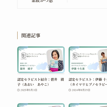
紫紋かつ恵
関連記事
認定セラピスト紹介：碧井 綾
認定セラピスト：伊藤 十
子（あおい あやこ）
（カイマリヒプノセラピ
2025年5月3日
2024年8月19日