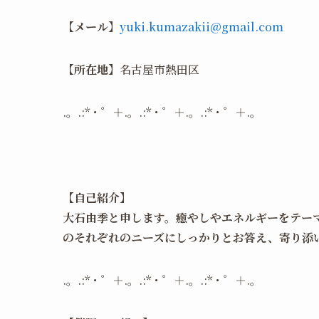
【メール】
yuki.kumazakii@gmail.com
【所在地】
名古屋市熱田区
.。.:*・゜＋.。.:*・゜＋.。.:*・゜＋.。
【自己紹介】
大石由季と申します。癒やしやエネルギーをテー
のそれぞれのニーズにしっかりとお答え、寄り添
.。.:*・゜＋.。.:*・゜＋.。.:*・゜＋.。