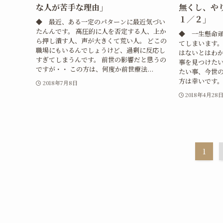
な人が苦手な理由」
無くし、や
１／２」
◆ 最近、ある一定のパターンに最近気づい
たんんです。 高圧的に人を否定する人、上か
◆ 一生懸命
ら押し潰す人、声が大きくて荒い人。 どこの
てしまいます。
職場にもいるんでしょうけど、過剰に反応し
はないとはわか
すぎてしまうんです。 前世の影響だと思うの
事を見つけたい
ですが・・ この方は、何度か前世療法...
たい事、今世
方は幸いです。
2018年7月8日
2018年4月28
1