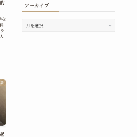
圧的
アーカイブ
手な
ア
係
ー
 ラ
カ
人
イ
ブ
験談
性起