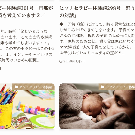
ー体験談301号「旦那が
ヒプノセラピー体験談298号「怒
婚も考えています２／
の対話」
◆ 子供（娘）に対して、時々異常なほど
りがこみ上げてきてしまいます。 子育てマ
一年。時折「父といるような」
さんのご相談。 現代の子育ては本当に大変
まいます。 このまま怖さが続
す。 家族のためにと、働く父は家にいなく
離婚も考えてしまいます・・。
ママがほぼ一人で子育てをしているから。 
。 この方のセラピーはこの4つ
は子供は村やコミュニティの宝だと...
。 １、インナーチャイルドの
時代のいじめの記憶...
2018年11月5日
日
ヒプノセラピー体験談
ヒプノセラピー体