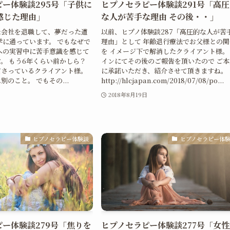
ー体験談295号「子供に
ヒプノセラピー体験談291号「高
感じた理由」
な人が苦手な理由 その後・・」
た会社を退職して、夢だった道
以前、ヒプノ体験談287「高圧的な人が苦
学に通っています。 でもなぜで
理由」として 年齢退行療法でお父様との関
への実習中に苦手意識を感じて
を イメージ下で解消したクライアント様。
。 もう6年くらい前かしら？
インにてその後のご報告を頂いたので ご本
ださっているクライアント様。
に承諾いただき、紹介させて頂きますね。
のこと。 でもその...
http://hlcjapan.com/2018/07/08/po...
日
2018年8月19日
ヒプノセラピー体験談
ヒプノセラピー体
ー体験談279号「焦りを
ヒプノセラピー体験談277号「女