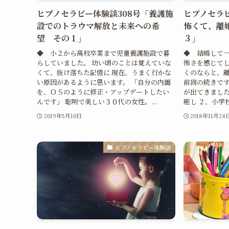
ヒプノセラピー体験談308号「養護施
ヒプノセラピ
設でのトラウマ解放と未来への希
怖くて、離
望 その１」
３」
◆ 小２から高校卒業まで児童養護施設で暮
◆ 結婚して
らしていました。 幼い頃のことは覚えていな
怖さを感じてし
くて、抜け落ちた記憶に 現在、うまく行かな
くのならと、
い原因があるように思います。 「自分の内面
前回の続きです
を、ＯＳのように修正・アップデートしたい
が出てきました
んです」 聡明で美しい３０代の女性。...
癒し ２、小学校
2019年5月10日
2018年11月24
ヒプノセラピー体験談