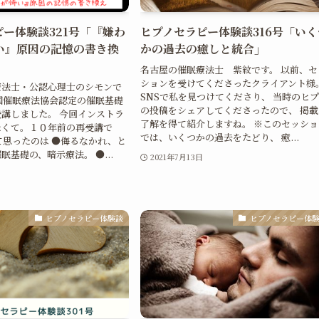
ー体験談321号「『嫌わ
ヒプノセラピー体験談316号「いく
い』原因の記憶の書き換
かの過去の癒しと統合」
名古屋の催眠療法士 紫紋です。 以前、セ
ションを受けてくださったクライアント様
療法士・公認心理士のシモンで
SNSで私を見つけてくださり、 当時のヒ
国催眠療法協会認定の催眠基礎
の投稿をシェアしてくださったので、 掲載
講しました。 今回インストラ
了解を得て紹介しますね。 ※このセッショ
たくて。１０年前の再受講で
では、いくつかの過去をたどり、 癒...
て思ったのは ●侮るなかれ、と
眠基礎の、暗示療法。 ●...
2021年7月13日
ヒプノセラピー体験談
ヒプノセラピー体