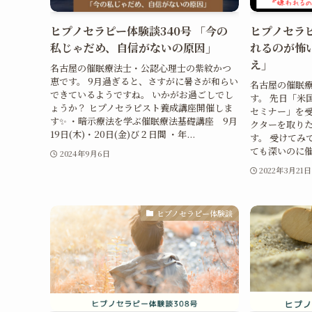
ヒプノセラピー体験談340号 「今の
ヒプノセラピ
私じゃだめ、自信がないの原因」
れるのが怖
え」
名古屋の催眠療法士・公認心理士の紫紋かつ
恵です。 9月過ぎると、さすがに暑さが和らい
名古屋の催眠
できているようですね。 いかがお過ごしでし
す。 先日「米
ょうか？ ヒプノセラピスト養成講座開催しま
セミナー」を受
す✨ ・暗示療法を学ぶ催眠療法基礎講座 9月
クターを取り
19日(木)・20日(金)び２日間 ・年...
す。 受けてみ
ても深いのに催
2024年9月6日
2022年3月21日
ヒプノセラピー体験談