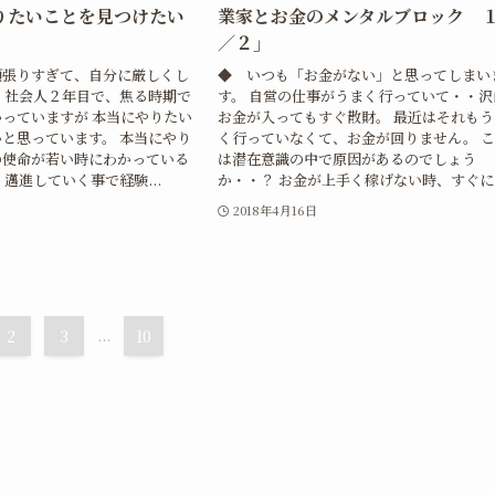
りたいことを見つけたい
業家とお金のメンタルブロック 
／２」
頑張りすぎて、自分に厳しくし
◆ いつも「お金がない」と思ってしまい
 社会人２年目で、焦る時期で
す。 自営の仕事がうまく行っていて・・沢
っていますが 本当にやりたい
お金が入ってもすぐ散財。 最近はそれもう
と思っています。 本当にやり
く行っていなくて、お金が回りません。 
の使命が若い時にわかっている
は潜在意識の中で原因があるのでしょう
 邁進していく事で経験...
か・・？ お金が上手く稼げない時、すぐに..
日
2018年4月16日
2
3
...
10