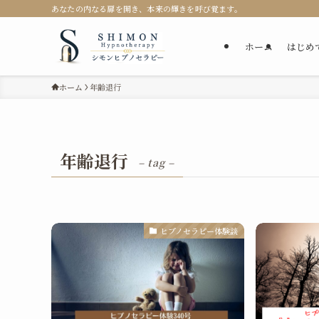
あなたの内なる扉を開き、本来の輝きを呼び覚ます。
ホーム
はじめ
ホーム
年齢退行
年齢退行
– tag –
ヒプノセラピー体験談