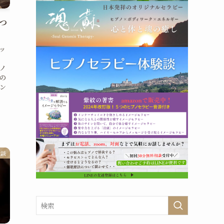
つ
ッ
。
プノ
の
ン
験談