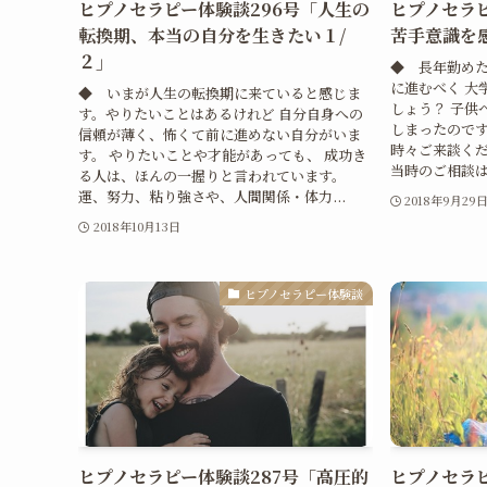
ヒプノセラピー体験談296号「人生の
ヒプノセラピ
転換期、本当の自分を生きたい１/
苦手意識を
２」
◆ 長年勤め
に進むべく 大
◆ いまが人生の転換期に来ていると感じま
しょう？ 子供
す。やりたいことはあるけれど 自分自身への
しまったのです
信頼が薄く、怖くて前に進めない自分がいま
時々ご来談く
す。 やりたいことや才能があっても、 成功き
当時のご相談は別
る人は、ほんの一握りと言われています。
運、努力、粘り強さや、人間関係・体力...
2018年9月29
2018年10月13日
ヒプノセラピー体験談
ヒプノセラピー体験談287号「高圧的
ヒプノセラピ