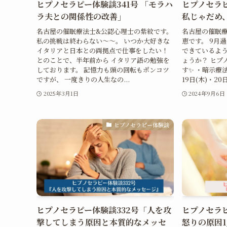
ヒプノセラピー体験談341号 「モラハ
ヒプノセラピ
ラ夫との関係性の改善」
私じゃだめ
名古屋の催眠療法士&公認心理士の紫紋です。
名古屋の催眠
私の挑戦は終わらない〜〜。 いつか大好きな
恵です。 9月
イタリアと日本との両拠点で仕事をしたい！
できているよう
とのことで、半年前から イタリア語の勉強を
ょうか？ ヒプ
しております。 記憶力も頭の回転もポンコツ
す✨ ・暗示療
ですが、 一度きりの人生なの...
19日(木)・20
2025年3月1日
2024年9月6日
ヒプノセラピー体験談
ヒプノセラピー体験談332号「人を攻
ヒプノセラピ
撃してしまう原因と本質的なメッセ
怒りの原因1