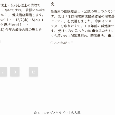
え」
療法士・公認心理士の紫紋で
月・・早いですね。 皆様いかがお
名古屋の催眠療法士・公認心理士のシモン
か？ ／ 養成講座開講します。
す。 先日「米国催眠療法協会認定の催眠基
el１・・12/7(水)・8(木) イ
セミナー」を受講しました。 今回インスト
ド療法level１・・
クターを取りたくて。１０年前の再受講で
15(木) 今年の最後の魂の癒しを
す。 受けてみて思ったのは ●侮るなかれ
ても深いのに催眠基礎の、暗示療法。 ●...
日
2022年3月21日
2
3
...
12
©
シモンヒプノセラピー｜名古屋.