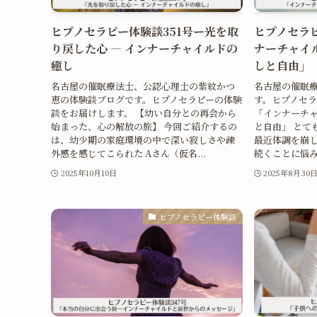
ヒプノセラピー体験談351号ー光を取
ヒプノセラピ
り戻した心 ― インナーチャイルドの
ナーチャイ
癒し
しと自由」
名古屋の催眠療法士、公認心理士の紫紋かつ
名古屋の催眠
恵の体験談ブログです。ヒプノセラピーの体験
す。ヒプノセ
談をお届けします。 【幼い自分との再会から
「インナーチ
始まった、心の解放の旅】 今回ご紹介するの
と自由」 とて
は、幼少期の家庭環境の中で深い寂しさや疎
最近体調を崩し
外感を感じてこられた Aさん（仮名...
続くことに悩み
2025年10月10日
2025年8月30
ヒプノセラピー体験談