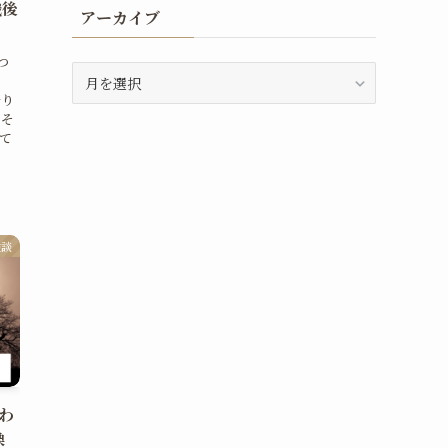
職後
アーカイブ
」
つ
ア
ー
去り
カ
 そ
って
イ
ブ
験談
わ
換