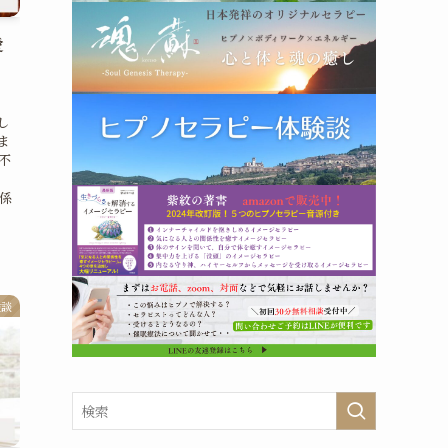
愛
し
ま
不
係
験談