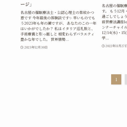
ージ」
名古屋の催眠
す。 もう12
名古屋の催眠療法士・公認心理士の紫紋かつ
過ごしでしょう
恵です 今年最後の体験談です✨ 早いものでも
前世療法講座lev
う2023年も年の瀬ですが、 あなたのこの一年
ンナーチャイル
はいかがでしたか？ 私はイタリア巡礼旅と、
12/14(水)・
手術療養と引っ越しと 相変わらずバラエティ
学...
豊かな年でした。 世界情勢...
2022年11月27
2023年12月30日
1