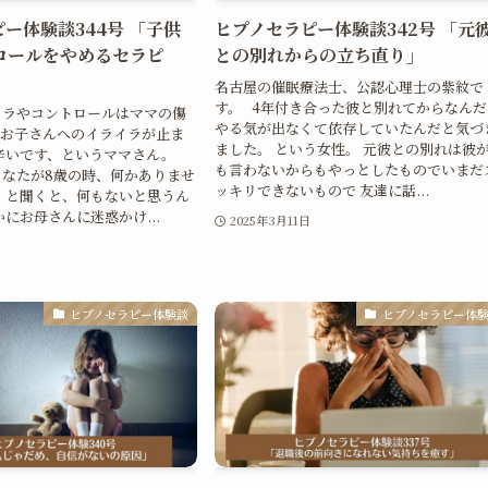
ー体験談344号 「子供
ヒプノセラピー体験談342号 「元
ロールをやめるセラピ
との別れからの立ち直り」
名古屋の催眠療法士、公認心理士の紫紋で
す。 4年付き合った彼と別れてからなんだ
イラやコントロールはママの傷
やる気が出なくて依存していたんだと気づ
のお子さんへのイライラが止ま
ました。 という女性。 元彼との別れは彼
辛いです、というママさん。
も言わないからもやっとしたものでいまだ
なたが8歳の時、何かありませ
ッキリできないもので 友達に話...
 と聞くと、何もないと思うん
かにお母さんに迷惑かけ...
2025年3月11日
日
ヒプノセラピー体験談
ヒプノセラピー体