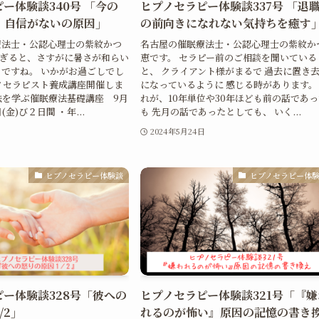
ー体験談340号 「今の
ヒプノセラピー体験談337号 「退
、自信がないの原因」
の前向きになれない気持ちを癒す
療法士・公認心理士の紫紋かつ
名古屋の催眠療法士・公認心理士の紫紋か
過ぎると、さすがに暑さが和らい
恵です。 セラピー前のご相談を聞いている
ですね。 いかがお過ごしでし
と、 クライアント様がまるで 過去に置き
ノセラピスト養成講座開催しま
になっているように 感じる時があります。
法を学ぶ催眠療法基礎講座 9月
れが、10年単位や30年ほども前の話であ
日(金)び２日間 ・年...
も 先月の話であったとしても、 いく...
2024年5月24日
ヒプノセラピー体験談
ヒプノセラピー体
ー体験談328号「彼への
ヒプノセラピー体験談321号「『嫌
/2」
れるのが怖い』原因の記憶の書き