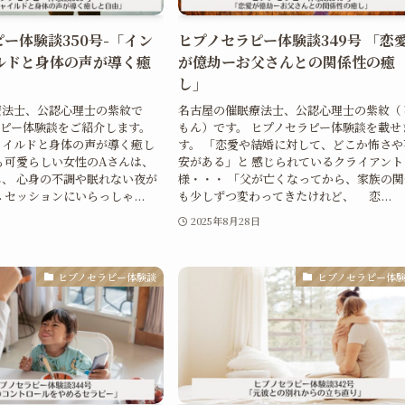
ー体験談350号-「イン
ヒプノセラピー体験談349号 「恋
ルドと身体の声が導く癒
が億劫ーお父さんとの関係性の癒
し」
療法士、公認心理士の紫紋で
名古屋の催眠療法士、公認心理士の紫紋（
ラピー体験談をご紹介します。
もん）です。 ヒプノセラピー体験談を載せ
ャイルドと身体の声が導く癒し
す。 「恋愛や結婚に対して、どこか怖さや
も可愛らしい女性のAさんは、
安がある」と 感じられているクライアント
、 心身の不調や眠れない夜が
様・・・ 「父が亡くなってから、家族の関
 セッションにいらっしゃ...
も少しずつ変わってきたけれど、 恋...
日
2025年8月28日
ヒプノセラピー体験談
ヒプノセラピー体