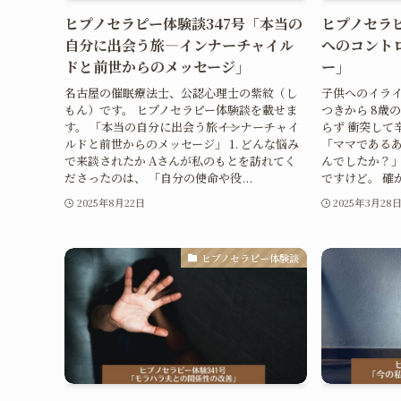
ヒプノセラピー体験談347号「本当の
ヒプノセラピ
自分に出会う旅―インナーチャイル
へのコント
ドと前世からのメッセージ」
ー」
名古屋の催眠療法士、公認心理士の紫紋（し
子供へのイラ
もん）です。 ヒプノセラピー体験談を載せま
つきから 8歳
す。 「本当の自分に出会う旅――インナーチャイ
らず 衝突して
ルドと前世からのメッセージ」 1. どんな悩み
「ママであるあ
で来談されたか Aさんが私のもとを訪れてく
んでしたか？」
ださったのは、 「自分の使命や役...
ですけど。 確
2025年8月22日
2025年3月28
ヒプノセラピー体験談